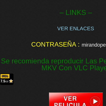
– LINKS –
VER ENLACES
CONTRASEÑA :
mirandopel
Se recomienda reproducir Las Pe
MKV Con VLC Play
7.5
/10