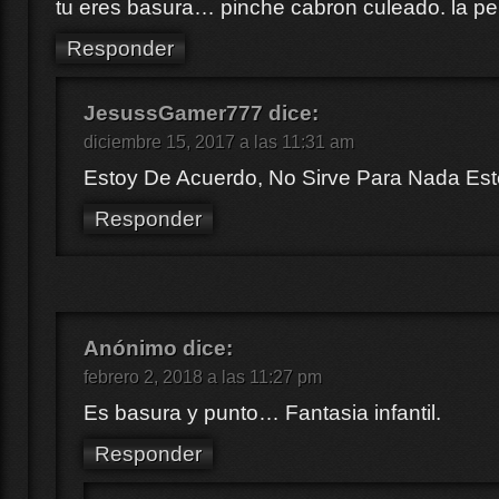
tu eres basura… pinche cabron culeado. la pel
Responder
JesussGamer777
dice:
diciembre 15, 2017 a las 11:31 am
Estoy De Acuerdo, No Sirve Para Nada Est
Responder
Anónimo
dice:
febrero 2, 2018 a las 11:27 pm
Es basura y punto… Fantasia infantil.
Responder