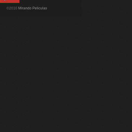
©2016
Mirando Peliculas