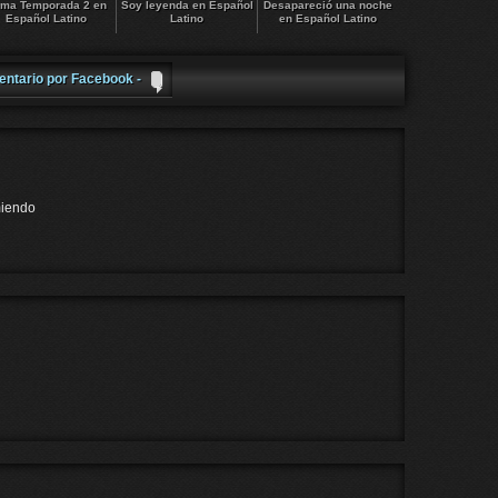
ma Temporada 2 en
Soy leyenda en Español
Desapareció una noche
Español Latino
Latino
en Español Latino
entario por Facebook -
miendo