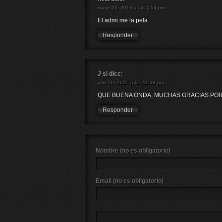
mayo 25, 2016 a las 7:54 pm
El admi me la pela
Responder
J si
dice:
julio 10, 2015 a las 11:38 pm
QUE BUENA ONDA, MUCHAS GRACIAS POR
Responder
Nombre (no es obligatorio)
Email (no es obligatorio)