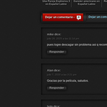
Una Pareja Explosiva 3
Ganster americano en
Ro
en Español Latino
Español Latino
Dejar un com
Dejar un comentario -
4
mike
dice:
julio 26, 2025 a las 11:14 pm
pues logre descagar sin problema asi q reco
Responder
Alan
dice:
julio 7, 2020 a las 3:21 pm
Gracias por la película, saludos.
Responder
hola
dice: