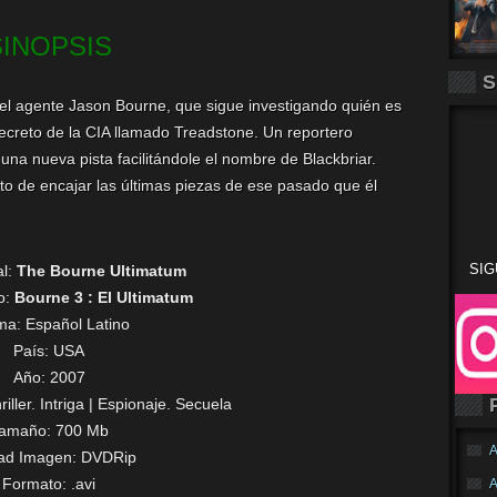
SINOPSIS
S
del agente Jason Bourne, que sigue investigando quién es
ecreto de la CIA llamado Treadstone. Un reportero
na nueva pista facilitándole el nombre de Blackbriar.
to de encajar las últimas piezas de ese pasado que él
SIG
al:
The Bourne Ultimatum
o:
Bourne 3 : El Ultimatum
oma:
Español Latino
País: USA
Año: 2007
iller. Intriga | Espionaje. Secuela
amaño: 700 Mb
A
dad Imagen: DVDRip
Formato: .avi
A