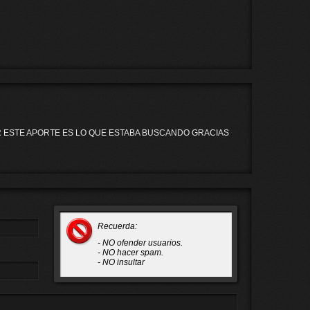
 ESTE APORTE ES LO QUE ESTABA BUSCANDO GRACIAS
Recuerda:
- NO ofender usuarios.
- NO hacer spam.
- NO insultar