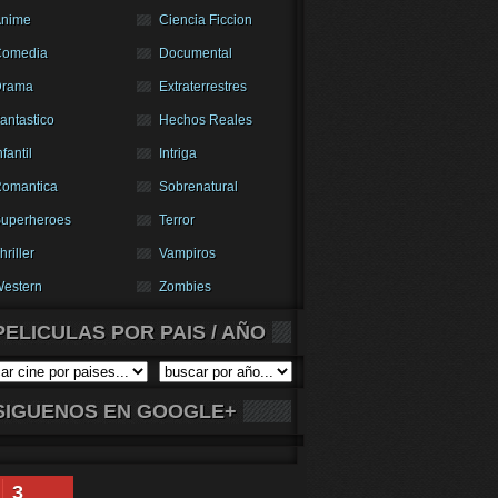
nime
Ciencia Ficcion
Comedia
Documental
Drama
Extraterrestres
antastico
Hechos Reales
nfantil
Intriga
omantica
Sobrenatural
uperheroes
Terror
hriller
Vampiros
estern
Zombies
PELICULAS POR PAIS / AÑO
SIGUENOS EN GOOGLE+
3