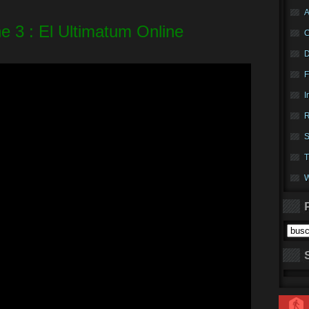
A
ne 3 : El Ultimatum Online
F
I
R
S
T
W