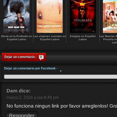
Alerta en lo Profundo en
Las vírgenes suicidas en
Estigma en Español
Las Nuevas A
Español Latino
Español Latino
Latino
Pinocho e
Lat
Dejar un comentario -
6
Dejar un comentario por Facebook -
Dam
dice:
marzo 2, 2026 a las 8:49 pm
No funciona ningun link por favor arreglenlos! Gr
Responder