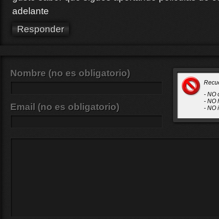
adelante
Responder
Nombre (no es obligatorio)
Recu
- NO 
- NO 
Email (no es obligatorio)
- NO 