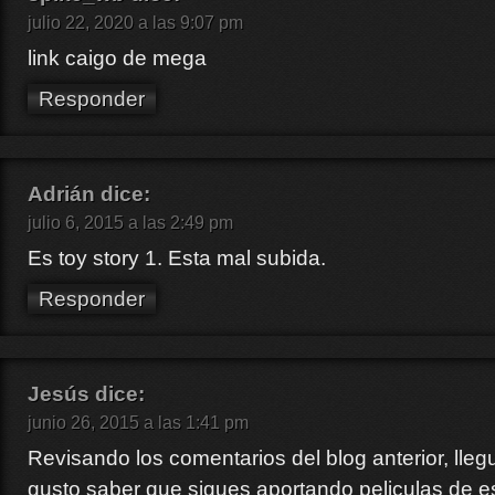
julio 22, 2020 a las 9:07 pm
link caigo de mega
Responder
Adrián
dice:
julio 6, 2015 a las 2:49 pm
Es toy story 1. Esta mal subida.
Responder
Jesús
dice:
junio 26, 2015 a las 1:41 pm
Revisando los comentarios del blog anterior, lleg
gusto saber que sigues aportando peliculas de es