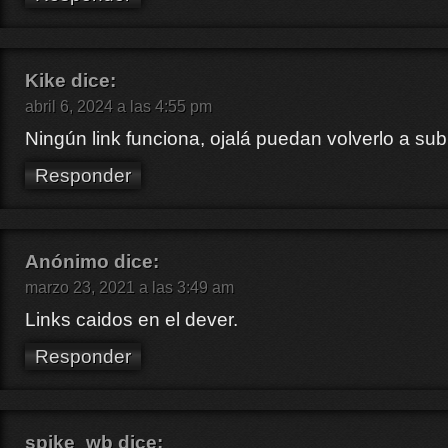
Kike
dice:
abril 6, 2024 a las 4:55 pm
Ningún link funciona, ojalá puedan volverlo a subi
Responder
Anónimo
dice:
marzo 23, 2021 a las 3:49 am
Links caidos en el dever.
Responder
spike_wb
dice: