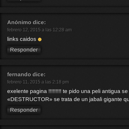
Anónimo
dice:
febrero 12, 2015 a las 12:28 am
links caidos
Responder
fernando
dice:
febrero 11, 2015 a las 2:18 pm
exelente pagina !!!!!!!!! te pido una peli antigua se
«DESTRUCTOR» se trata de un jabali gigante q
Responder