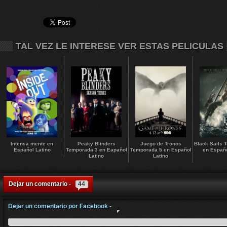
TAL VEZ LE INTERESE VER ESTAS PELICULAS
Intensa mente en
Peaky Blinders
Juego de Tronos
Black Sails 
Español Latino
Temporada 3 en Eapañol
Temporada 5 en Español
en Españo
Latino
Latino
Dejar un comentario -
44
Dejar un comentario por Facebook -