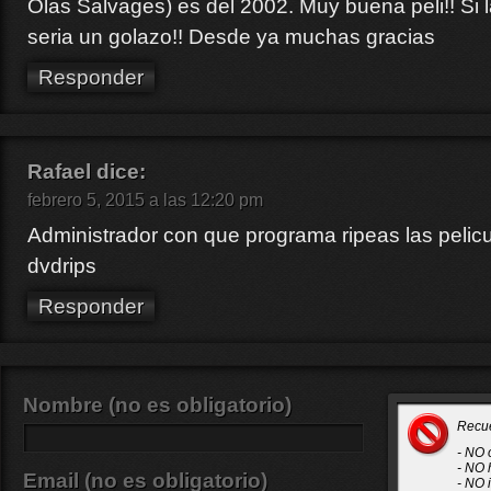
Olas Salvages) es del 2002. Muy buena peli!! Si l
seria un golazo!! Desde ya muchas gracias
Responder
Rafael
dice:
febrero 5, 2015 a las 12:20 pm
Administrador con que programa ripeas las pelic
dvdrips
Responder
Nombre (no es obligatorio)
Recu
- NO 
- NO 
Email (no es obligatorio)
- NO 