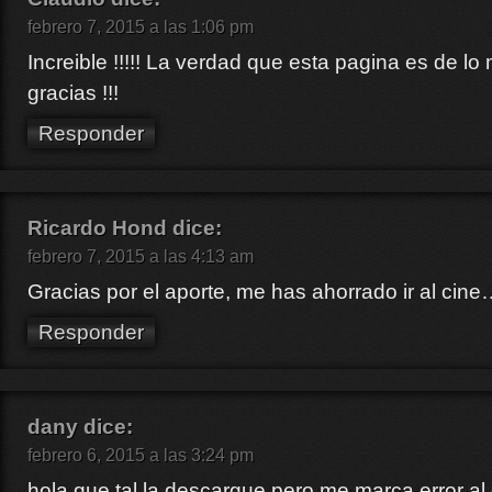
febrero 7, 2015 a las 1:06 pm
Increible !!!!! La verdad que esta pagina es de lo
gracias !!!
Responder
Ricardo Hond
dice:
febrero 7, 2015 a las 4:13 am
Gracias por el aporte, me has ahorrado ir al cin
Responder
dany
dice:
febrero 6, 2015 a las 3:24 pm
hola que tal la descargue pero me marca error a