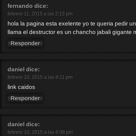
fernando
dice:
febrero 11, 2015 a las 2:13 pm
hola la pagina esta exelente yo te queria pedir un
llama el destructor es un chancho jabali gigante
Responder
daniel
dice:
febrero 10, 2015 a las 8:11 pm
link caidos
Responder
daniel
dice:
febrero 10, 2015 a las 8:08 pm