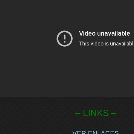
– LINKS –
VER ENLACES