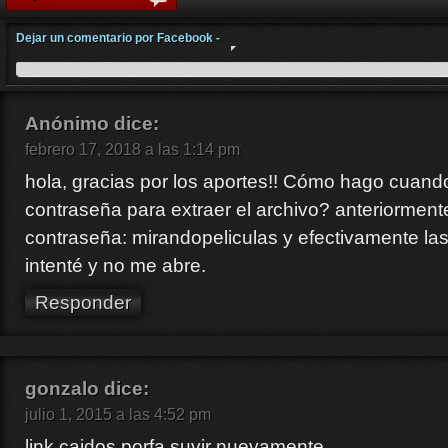
Dejar un comentario por Facebook -
Anónimo
dice:
febrero 17, 2018 a las 1:14 pm
hola, gracias por los aportes!! Cómo hago cuand
contraseña para extraer el archivo? anteriorment
contraseña: mirandopeliculas y efectivamente las 
intenté y no me abre.
Responder
gonzalo
dice:
julio 1, 2015 a las 4:52 pm
link caidos porfa suvir nuevamente