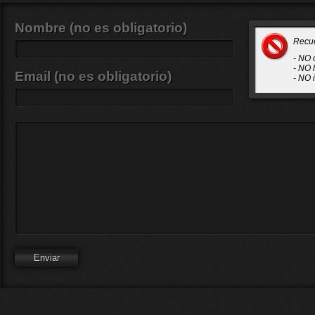
Nombre (no es obligatorio)
Recu
- NO 
- NO 
Email (no es obligatorio)
- NO 