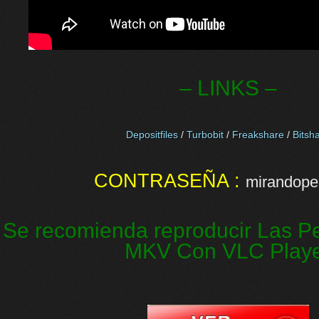
– LINKS –
Depositfiles
/
Turbobit
/
Freakshare
/
Bitsh
CONTRASEÑA :
mirandopel
Se recomienda reproducir Las Pe
MKV Con VLC Play