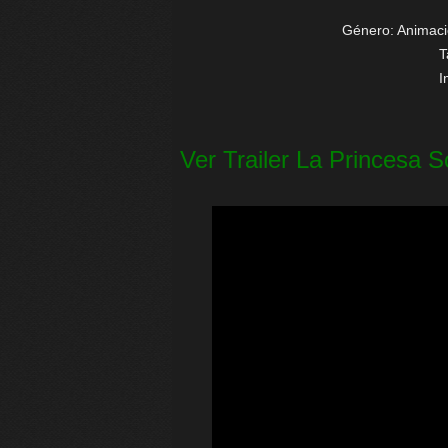
Género: Animacio
T
I
Ver Trailer La Princesa S