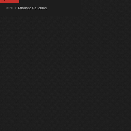
©2016
Mirando Peliculas