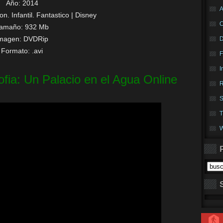
Año: 2014
A
n. Infantil. Fantastico | Disney
amaño: 932 Mb
magen: DVDRip
Formato: .avi
F
I
ofia: Un Palacio en el Agua Online
R
S
T
W