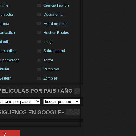
nime
Ciencia Ficcion
Comedia
Documental
Drama
Extraterrestres
antastico
Hechos Reales
nfantil
Intriga
omantica
Sobrenatural
uperheroes
Terror
hriller
Vampiros
estern
Zombies
PELICULAS POR PAIS / AÑO
SIGUENOS EN GOOGLE+
7