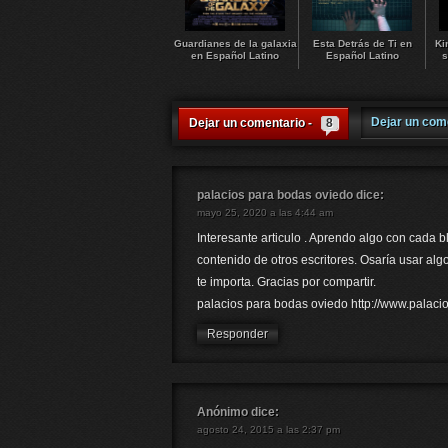
Guardianes de la galaxia
Esta Detrás de Ti en
Ki
en Español Latino
Español Latino
s
Dejar un com
Dejar un comentario -
8
palacios para bodas oviedo
dice:
mayo 25, 2020 a las 4:44 am
Interesante articulo . Aprendo algo con cada b
contenido de otros escritores. Osaría usar alg
te importa. Gracias por compartir.
palacios para bodas oviedo http://www.palaci
Responder
Anónimo
dice:
agosto 24, 2015 a las 2:37 pm