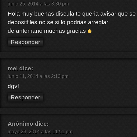
junio 25, 2014 a las 8:30 pm
Hola muy buenas discula te queria avisar que se 
depositfiles no se si lo podrias arreglar
de antemano muchas gracias
Responder
mel
dice:
junio 11, 2014 a las 2:10 pm
dgvf
Responder
Anónimo
dice:
mayo 23, 2014 a las 11:51 pm