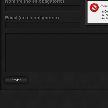
Nombre (no es obligatorio)
Recu
- NO 
- NO 
Email (no es obligatorio)
- NO 