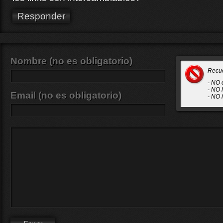
Responder
Nombre (no es obligatorio)
Recu
- NO 
- NO 
Email (no es obligatorio)
- NO 