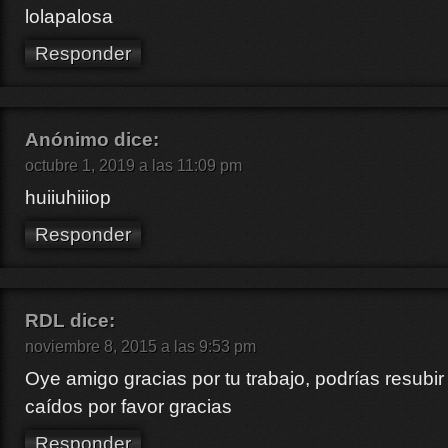
lolapalosa
Responder
Anónimo
dice:
octubre 1, 2019 a las 11:09 pm
huiiuhiiiop
Responder
RDL
dice:
noviembre 8, 2015 a las 9:53 pm
Oye amigo gracias por tu trabajo, podrías resubir
caídos por favor gracias
Responder