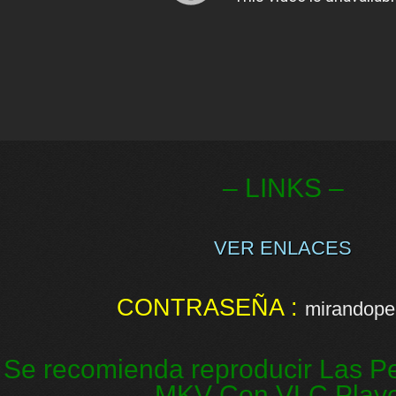
– LINKS –
VER ENLACES
CONTRASEÑA :
mirandopel
Se recomienda reproducir Las Pe
MKV Con VLC Play