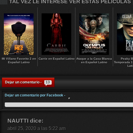
TAL VEZ LE INTERESE VER ESTAS PELICULAS
Mi Villano Favorito 2 en
Carrie en Español Latino
Ataque a la Casa Blanca
Peaky B
Español Latino
en Español Latino
Temporada 1
Lat
Dejar un comentario -
13
Dejar un comentario por Facebook -
NAUTTI
dice:
abril 25, 2020 a las 5:22 am