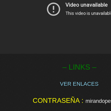
– LINKS –
VER ENLACES
CONTRASEÑA :
mirandopel