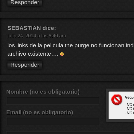
Responder
SEBASTIAN
dice:
julio 24, 2014 a las 8:40 am
los links de la pelicula the purge no funcionan i
archivo existente….
Responder
Nombre (no es obligatorio)
Recu
- NO 
- NO 
Email (no es obligatorio)
- NO 