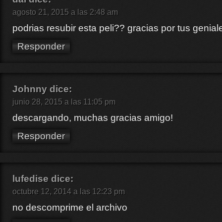
agosto 21, 2015 a las 2:48 am
podrias resubir esta peli?? gracias por tus genial
Responder
Johnny
dice:
junio 28, 2015 a las 11:05 pm
descargando, muchas gracias amigo!
Responder
lufedise
dice:
octubre 12, 2014 a las 12:23 pm
no descomprime el archivo