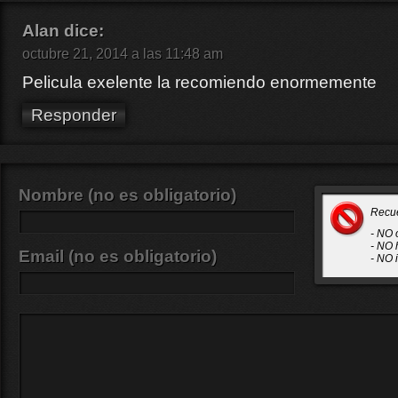
Alan
dice:
octubre 21, 2014 a las 11:48 am
Pelicula exelente la recomiendo enormemente
Responder
Nombre (no es obligatorio)
Recu
- NO 
- NO 
Email (no es obligatorio)
- NO 