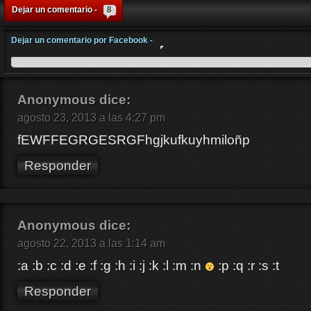
Dejar un comentario -
8
Dejar un comentario por Facebook -
Anonymous
dice:
agosto 23, 2013 a las 4:27 pm
fEWFFEGRGESRGFhgjkufkuyhmiloñp
Responder
Anonymous
dice:
agosto 22, 2013 a las 1:14 am
:a :b :c :d :e :f :g :h :i :j :k :l :m :n
:p :q :r :s :t
Responder