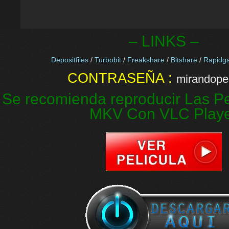
– LINKS –
Depositfiles
/
Turbobit
/
Freakshare
/
Bitshare
/
Rapidga
CONTRASEÑA :
mirandopel
Se recomienda reproducir Las Pe
MKV Con VLC Play