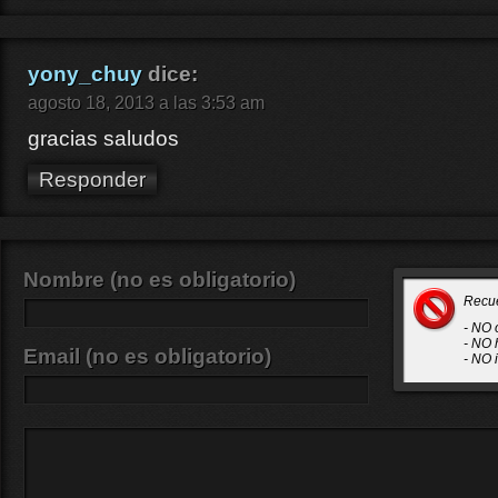
yony_chuy
dice:
agosto 18, 2013 a las 3:53 am
gracias saludos
Responder
Nombre (no es obligatorio)
Recu
- NO 
- NO 
Email (no es obligatorio)
- NO 