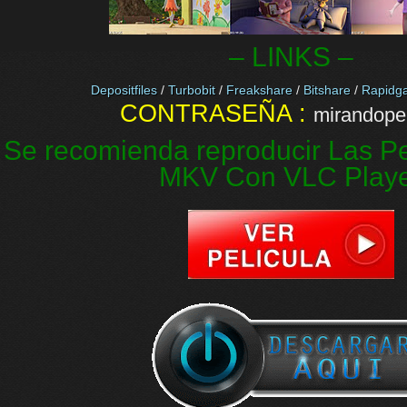
– LINKS –
Depositfiles
/
Turbobit
/
Freakshare
/
Bitshare
/
Rapidga
CONTRASEÑA :
mirandopel
Se recomienda reproducir Las Pe
MKV Con VLC Play