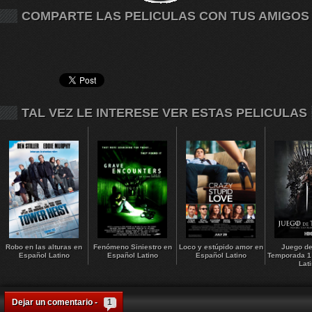
COMPARTE LAS PELICULAS CON TUS AMIGOS
TAL VEZ LE INTERESE VER ESTAS PELICULAS
Robo en las alturas en
Fenómeno Siniestro en
Loco y estúpido amor en
Juego de
Español Latino
Español Latino
Español Latino
Temporada 1
Lat
Dejar un comentario -
1