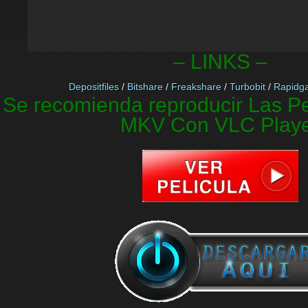
– LINKS –
Depositfiles
/
Bitshare
/
Freakshare
/
Turbobit
/
Rapidga
Se recomienda reproducir Las Pe
MKV Con VLC Play