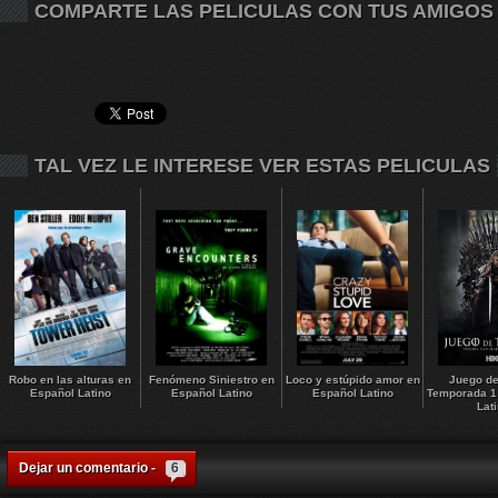
COMPARTE LAS PELICULAS CON TUS AMIGOS
TAL VEZ LE INTERESE VER ESTAS PELICULAS
Robo en las alturas en
Fenómeno Siniestro en
Loco y estúpido amor en
Juego de
Español Latino
Español Latino
Español Latino
Temporada 1
Lat
Dejar un comentario -
6