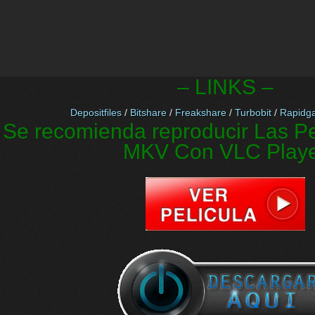
– LINKS –
Depositfiles
/
Bitshare
/
Freakshare
/
Turbobit
/
Rapidga
Se recomienda reproducir Las Pe
MKV Con VLC Play