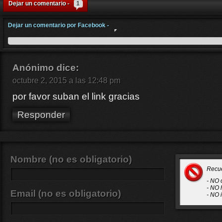
Dejar un comentario -
1
Dejar un comentario por Facebook -
Anónimo
dice:
octubre 2, 2015 a las 12:48 pm
por favor suban el link gracias
Responder
Nombre (no es obligatorio)
Recu
- NO 
- NO 
Email (no es obligatorio)
- NO 