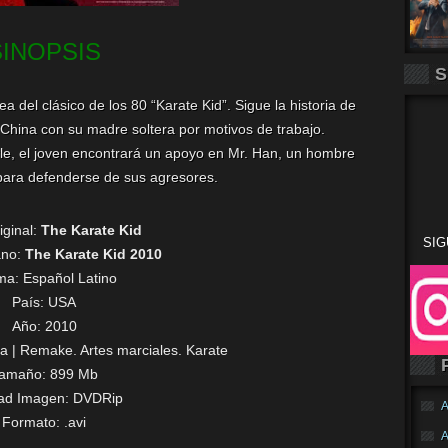
SINOPSIS
S
el clásico de los 80 “Karate Kid”. Sigue la historia de
China con su madre soltera por motivos de trabajo.
e, el joven encontrará un apoyo en Mr. Han, un hombre
 para defenderse de sus agresores.
iginal:
The Karate Kid
SIG
ano:
The Karate Kid 2010
oma:
Español Latino
País: USA
Año: 2010
a | Remake. Artes marciales. Karate
amaño: 899 Mb
dad Imagen: DVDRip
A
Formato: .avi
A