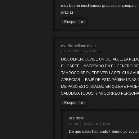
muy bueno muchisimas gracias por compartir 
gracias
Responder
evaristoeliseo
dice:
julio 28, 2015 a las 8:26 pm
DISCULPEN, OLVIDÉ UN DETALLE, LA PEL
EL CARTEL INSERTADO EN EL CENTRO DE 
TAMPOCO SE PUEDE VER LA PELÍCULA A
APRECIAR… BAJÉ DE ESTA PÁGINA UNAS C
ME PASÓ ESTO; SI ALGUIEN QUIERE HAC
SALUDO A TODOS, Y MI CORREO PERSON
Responder
liza
dice:
agosto 3, 2015 a las 2:32 am
De que estas hablando? Bueno yo voy a baj