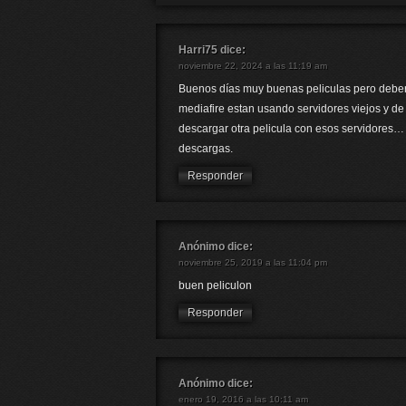
Harri75
dice:
noviembre 22, 2024 a las 11:19 am
Buenos días muy buenas peliculas pero deber
mediafire estan usando servidores viejos y d
descargar otra pelicula con esos servidores
descargas.
Responder
Anónimo
dice:
noviembre 25, 2019 a las 11:04 pm
buen peliculon
Responder
Anónimo
dice:
enero 19, 2016 a las 10:11 am