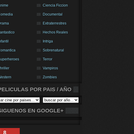
nime
Ciencia Ficcion
Comedia
Documental
Drama
Extraterrestres
antastico
Hechos Reales
nfantil
Intriga
omantica
Sobrenatural
uperheroes
Terror
hriller
Vampiros
estern
Zombies
PELICULAS POR PAIS / AÑO
SIGUENOS EN GOOGLE+
8