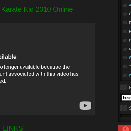
A
e Karate Kid 2010 Online
F
I
R
S
T
W
– LINKS –