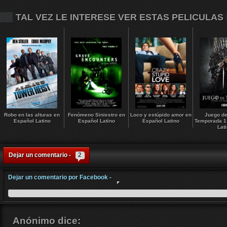
TAL VEZ LE INTERESE VER ESTAS PELICULAS
Robo en las alturas en
Fenómeno Siniestro en
Loco y estúpido amor en
Juego de
Español Latino
Español Latino
Español Latino
Temporada 1
Lat
Dejar un comentario -
2
Dejar un comentario por Facebook -
Anónimo
dice: