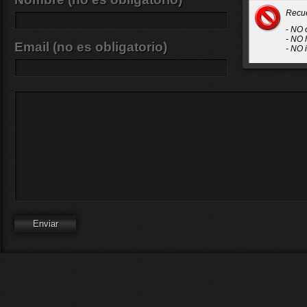
Recu
- NO 
- NO 
Email (no es obligatorio)
- NO 