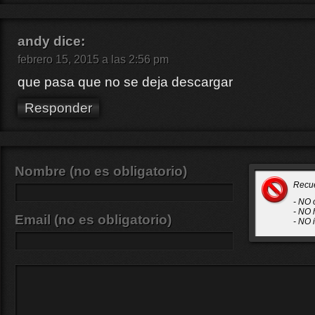
andy
dice:
febrero 15, 2015 a las 2:56 pm
que pasa que no se deja descargar
Responder
Nombre (no es obligatorio)
Recu
- NO 
- NO 
Email (no es obligatorio)
- NO 