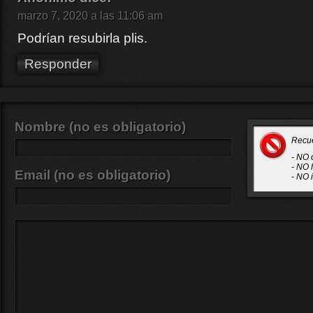
marzo 7, 2020 a las 11:06 am
Podrían resubirla plis.
Responder
Nombre (no es obligatorio)
Recu
- NO 
- NO 
Email (no es obligatorio)
- NO 