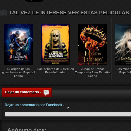
TAL VEZ LE INTERESE VER ESTAS PELICULAS
El origen de los
Los señores de Salem en
Juego de Tronos
Los Miser
guardianes en Español
Español Latino
Temporada 2 en Español
Español
Latino
Latino
Dejar un comentario -
1
Dejar un comentario por Facebook -
Anónimo
dice: