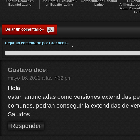
Shaolin Soccer en
Una Pareja Explosiva 2
Serendipity en Español
El Señor
Español Latino
en Español Latino
Latino
Anillos:La c
Anillo Exten
Lat
Dejar un comentario -
20
Dejar un comentario por Facebook -
Gustavo
dice:
mayo 16, 2021 a las 7:32 pm
Hola
estan anunciadas como versiones extendidas pe
comunes, podran conseguir la extendidas de ve
Saludos
Responder