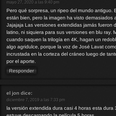
mayo 27, 2020 a las 9:40 pm
Pero qué sorpresa, un ripeo del mundo antiguo. E
están bien, pero la imagen ha visto demasiados
Jajajaja Las versiones extendidas jamás fueron 
latino, ni siquiera para sus versiones en blu ray.
cuando saquen la trilogía en 4K, hagan un redobl
algo agridulce, porque la voz de José Lavat com
incrustada en la corteza del cráneo luego de tan
por el aporte.
Responder
el jon
dice:
diciembre 7, 2019 a las 7:33 pm
la versión extendida dura casi 4 horas esta dura 
estuve descargando la película 5 horas.