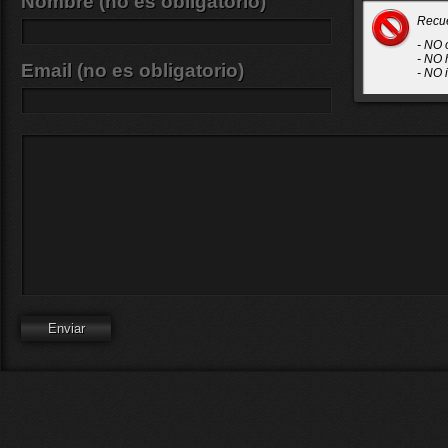
Nombre (no es obligatorio)
Recu
- NO 
- NO 
Email (no es obligatorio)
- NO 