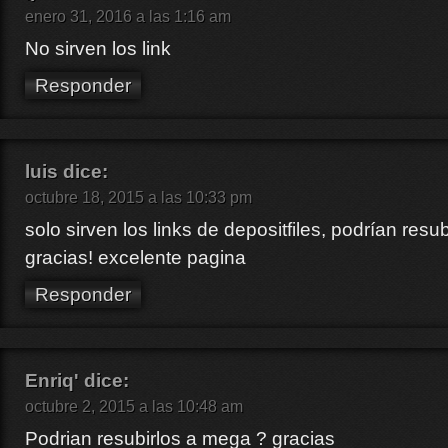
enero 31, 2016 a las 1:16 am
No sirven los link
Responder
luis
dice:
octubre 18, 2015 a las 10:33 pm
solo sirven los links de depositfiles, podrían resu
gracias! excelente pagina
Responder
Enriq'
dice:
octubre 2, 2015 a las 10:48 am
Podrian resubirlos a mega ? gracias