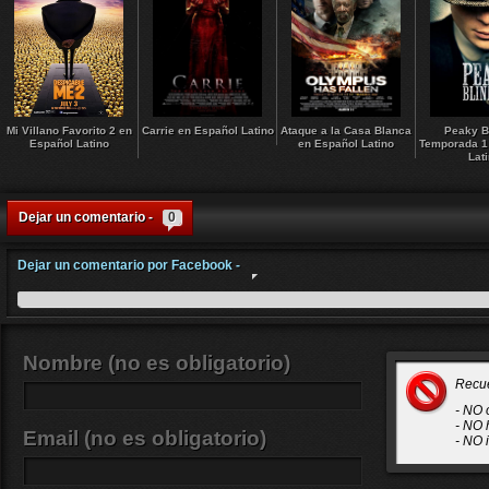
Mi Villano Favorito 2 en
Carrie en Español Latino
Ataque a la Casa Blanca
Peaky B
Español Latino
en Español Latino
Temporada 1
Lat
Dejar un comentario -
0
Dejar un comentario por Facebook -
Nombre (no es obligatorio)
Recu
- NO 
- NO 
Email (no es obligatorio)
- NO 