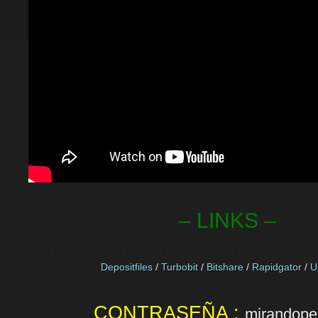
– LINKS –
Depositfiles
/
Turbobit
/
Bitshare
/
Rapidgator
/
U
CONTRASEÑA :
mirandopel