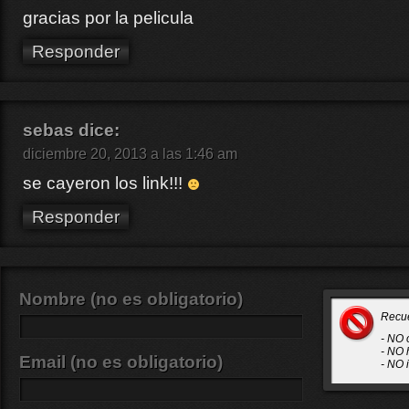
gracias por la pelicula
Responder
sebas
dice:
diciembre 20, 2013 a las 1:46 am
se cayeron los link!!!
Responder
Nombre (no es obligatorio)
Recu
- NO 
- NO 
Email (no es obligatorio)
- NO 