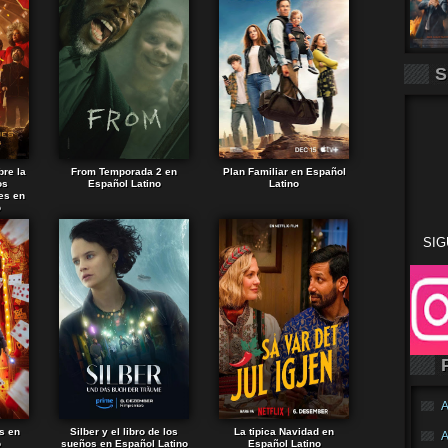
S
bre la
From Temporada 2 en
Plan Familiar en Español
os
Español Latino
Latino
es en
o
SIG
A
s en
Silber y el libro de los
La tipica Navidad en
A
o
sueños en Español Latino
Español Latino