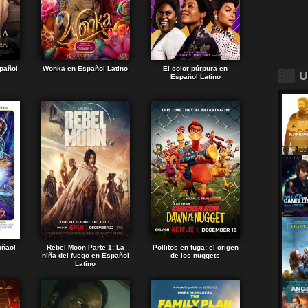
spañol
Wonka en Español Latino
El color púrpura en
U
Español Latino
pñaol
Rebel Moon Parte 1: La
Pollitos en fuga: el origen
niña del fuego en Español
de los nuggets
Latino