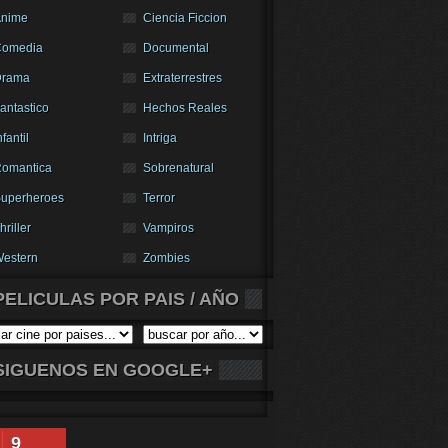
nime
Ciencia Ficcion
Comedia
Documental
Drama
Extraterrestres
antastico
Hechos Reales
nfantil
Intriga
omantica
Sobrenatural
uperheroes
Terror
hriller
Vampiros
estern
Zombies
PELICULAS POR PAIS / AÑO
SIGUENOS EN GOOGLE+
9