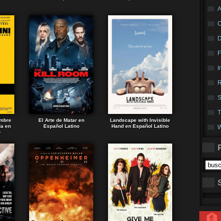
A
F
I
R
S
T
ombre
El Arte de Matar en
Landscape with Invisible
da en
Español Latino
Hand en Español Latino
W
o