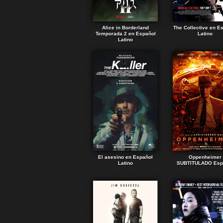
Alice in Borderland
The Collective en E
Temporada 2 en Español
Latino
Latino
El asesino en Español
Oppenheimer
Latino
SUBTITULADO Esp