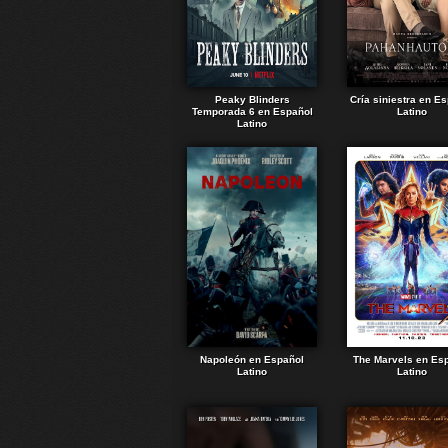
Peaky Blinders
Cría siniestra en E
Temporada 6 en Español
Latino
Latino
Napoleón en Español
The Marvels en Es
Latino
Latino