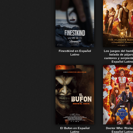
Finestkind en Español
Los juegos del ham
Latino
balada de pájar
cantores y serpient
Español Latin
El Bufon en Español
Doctor Who: Risita
Latino
Español Latin