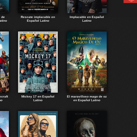
e de
Rescate implacable en
Implacable en Español
atino
Español Latino
Latino
ecraft
Mickey 17 en Español
El maravilloso mago de oz
no
Latino
en Español Latino