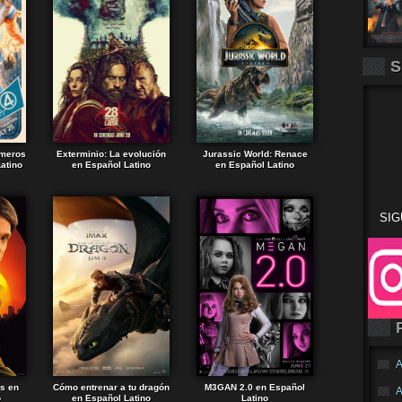
S
imeros
Exterminio: La evolución
Jurassic World: Renace
atino
en Español Latino
en Español Latino
SIG
A
ds en
Cómo entrenar a tu dragón
M3GAN 2.0 en Español
A
o
en Español Latino
Latino