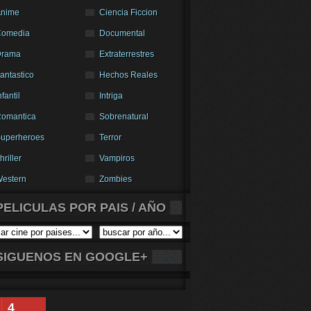
nime
Ciencia Ficcion
Comedia
Documental
Drama
Extraterrestres
antastico
Hechos Reales
nfantil
Intriga
omantica
Sobrenatural
uperheroes
Terror
hriller
Vampiros
estern
Zombies
PELICULAS POR PAIS / AÑO
SIGUENOS EN GOOGLE+
4