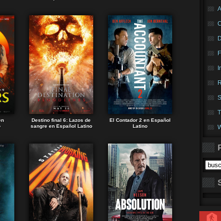
A
F
I
R
S
T
en
Destino final 6: Lazos de
El Contador 2 en Español
o
sangre en Español Latino
Latino
W