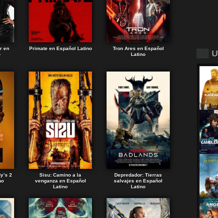
r en
Primate en Español Latino
Tron Ares en Español
U
o
Latino
dy’s 2
Sisu: Camino a la
Depredador: Tierras
no
venganza en Español
salvajes en Español
Latino
Latino