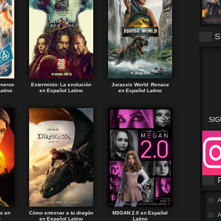
S
imeros
Exterminio: La evolución
Jurassic World: Renace
atino
en Español Latino
en Español Latino
SIG
A
ds en
Cómo entrenar a tu dragón
M3GAN 2.0 en Español
A
o
en Español Latino
Latino