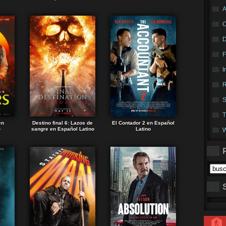
A
F
I
R
S
T
en
Destino final 6: Lazos de
El Contador 2 en Español
o
sangre en Español Latino
Latino
W