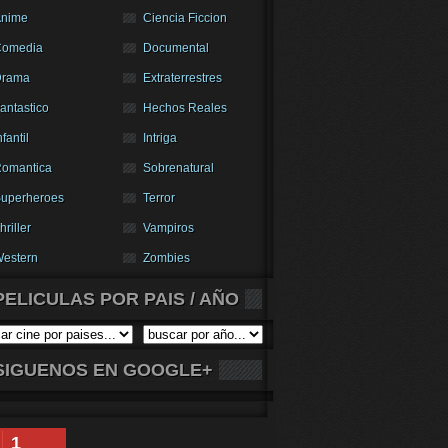
nime
Ciencia Ficcion
Comedia
Documental
Drama
Extraterrestres
antastico
Hechos Reales
nfantil
Intriga
omantica
Sobrenatural
uperheroes
Terror
hriller
Vampiros
estern
Zombies
PELICULAS POR PAIS / AÑO
SIGUENOS EN GOOGLE+
1