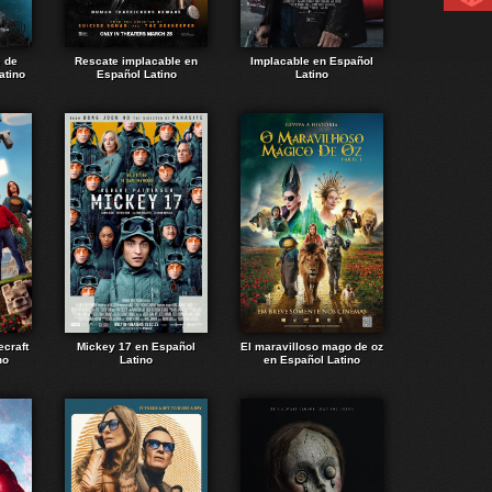
e de
Rescate implacable en
Implacable en Español
atino
Español Latino
Latino
ecraft
Mickey 17 en Español
El maravilloso mago de oz
no
Latino
en Español Latino