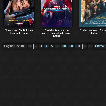
Novocaine: Sin Dolor en
Capitán América: Un
Codigo Negro en Espa
Español Latino
nuevo mundo En Español
Latino
Latino
Página 1 de 180
1
2
3
4
5
...
10
20
30
...
»
Última 