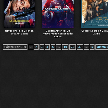
Novocaine: Sin Dolor en
Capitán América: Un
Codigo Negro en Espa
Español Latino
nuevo mundo En Español
Latino
Latino
Página 1 de 180
1
2
3
4
5
...
10
20
30
...
»
Última 