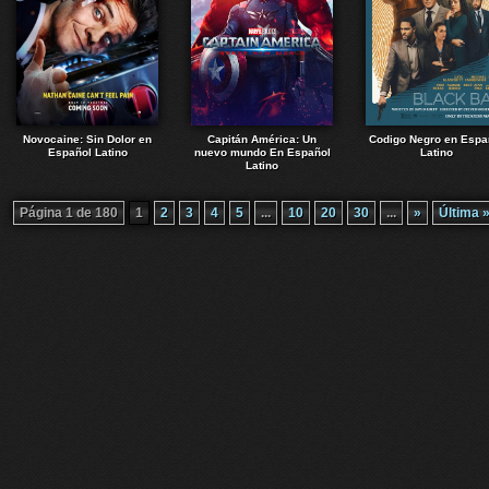
Novocaine: Sin Dolor en
Capitán América: Un
Codigo Negro en Espa
Español Latino
nuevo mundo En Español
Latino
Latino
Página 1 de 180
1
2
3
4
5
...
10
20
30
...
»
Última 