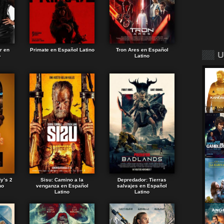
r en
Primate en Español Latino
Tron Ares en Español
U
o
Latino
dy’s 2
Sisu: Camino a la
Depredador: Tierras
no
venganza en Español
salvajes en Español
Latino
Latino