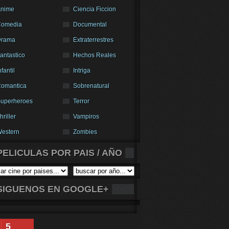
nime
Ciencia Ficcion
Comedia
Documental
Drama
Extraterrestres
antastico
Hechos Reales
nfantil
Intriga
omantica
Sobrenatural
uperheroes
Terror
hriller
Vampiros
estern
Zombies
PELICULAS POR PAIS / AÑO
SIGUENOS EN GOOGLE+
5