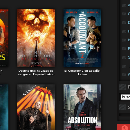
A
F
I
R
S
T
en
Destino final 6: Lazos de
El Contador 2 en Español
o
sangre en Español Latino
Latino
W