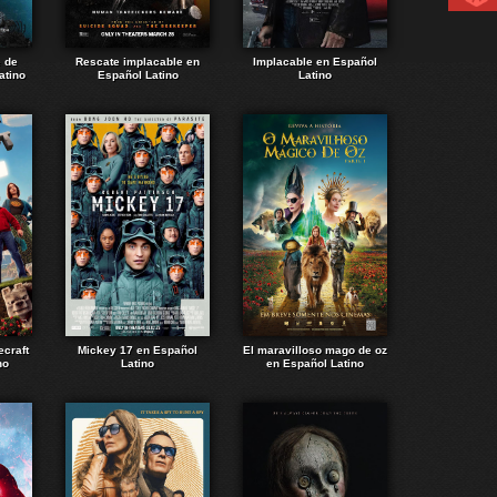
e de
Rescate implacable en
Implacable en Español
atino
Español Latino
Latino
ecraft
Mickey 17 en Español
El maravilloso mago de oz
no
Latino
en Español Latino