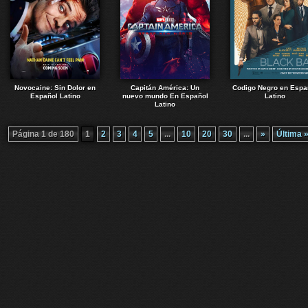
Novocaine: Sin Dolor en
Capitán América: Un
Codigo Negro en Espa
Español Latino
nuevo mundo En Español
Latino
Latino
Página 1 de 180
1
2
3
4
5
...
10
20
30
...
»
Última 