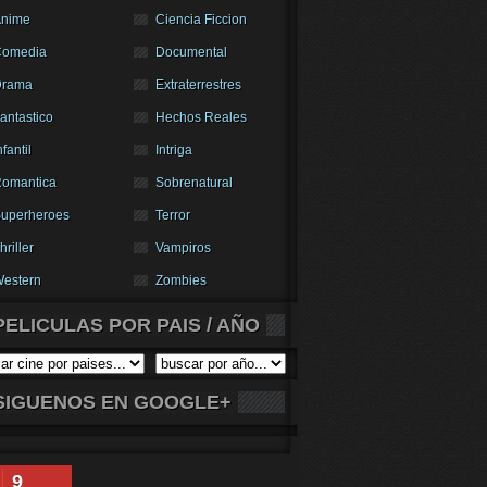
nime
Ciencia Ficcion
Comedia
Documental
Drama
Extraterrestres
antastico
Hechos Reales
nfantil
Intriga
omantica
Sobrenatural
uperheroes
Terror
hriller
Vampiros
estern
Zombies
PELICULAS POR PAIS / AÑO
SIGUENOS EN GOOGLE+
9