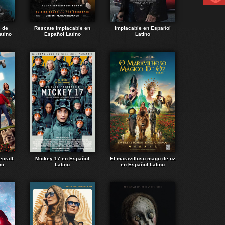
e de
Rescate implacable en
Implacable en Español
atino
Español Latino
Latino
ecraft
Mickey 17 en Español
El maravilloso mago de oz
no
Latino
en Español Latino