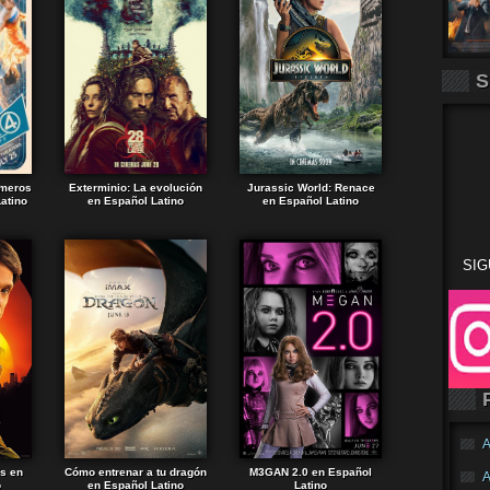
S
imeros
Exterminio: La evolución
Jurassic World: Renace
atino
en Español Latino
en Español Latino
SIG
A
ds en
Cómo entrenar a tu dragón
M3GAN 2.0 en Español
A
o
en Español Latino
Latino