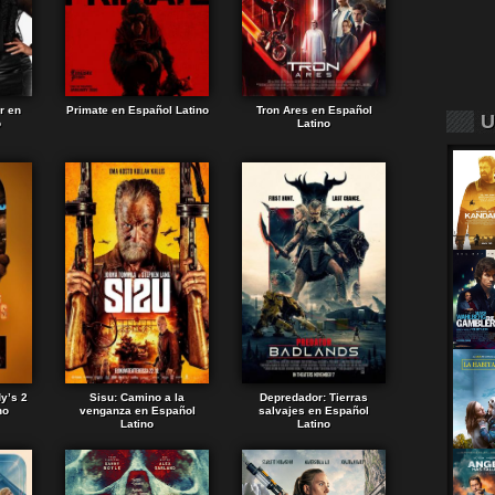
r en
Primate en Español Latino
Tron Ares en Español
U
o
Latino
dy’s 2
Sisu: Camino a la
Depredador: Tierras
no
venganza en Español
salvajes en Español
Latino
Latino