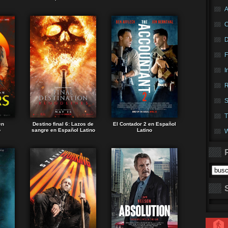
A
F
I
R
S
T
en
Destino final 6: Lazos de
El Contador 2 en Español
o
sangre en Español Latino
Latino
W