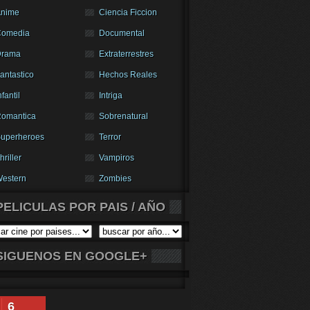
nime
Ciencia Ficcion
Comedia
Documental
Drama
Extraterrestres
antastico
Hechos Reales
nfantil
Intriga
omantica
Sobrenatural
uperheroes
Terror
hriller
Vampiros
estern
Zombies
PELICULAS POR PAIS / AÑO
SIGUENOS EN GOOGLE+
6