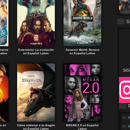
S
imeros
Exterminio: La evolución
Jurassic World: Renace
atino
en Español Latino
en Español Latino
SIG
A
ds en
Cómo entrenar a tu dragón
M3GAN 2.0 en Español
A
o
en Español Latino
Latino