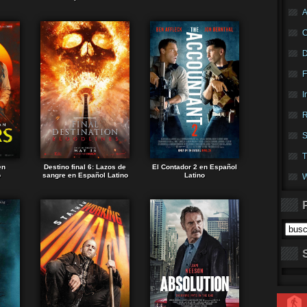
A
F
I
R
S
T
en
Destino final 6: Lazos de
El Contador 2 en Español
o
sangre en Español Latino
Latino
W