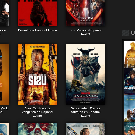
r en
Primate en Español Latino
Tron Ares en Español
U
o
Latino
dy’s 2
Sisu: Camino a la
Depredador: Tierras
no
venganza en Español
salvajes en Español
Latino
Latino