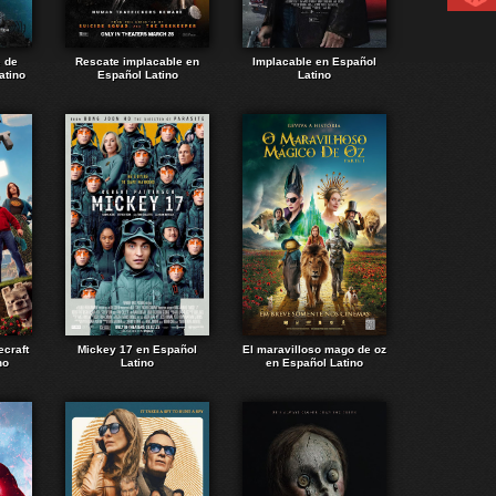
e de
Rescate implacable en
Implacable en Español
atino
Español Latino
Latino
ecraft
Mickey 17 en Español
El maravilloso mago de oz
no
Latino
en Español Latino