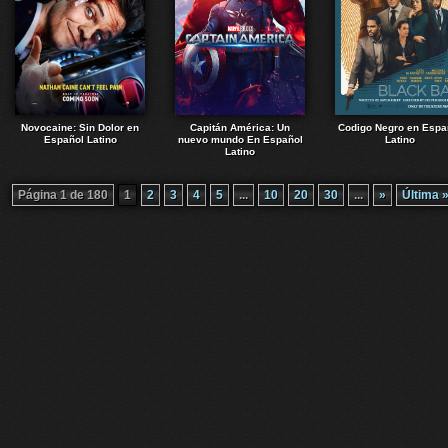
Novocaine: Sin Dolor en
Capitán América: Un
Codigo Negro en Espa
Español Latino
nuevo mundo En Español
Latino
Latino
Página 1 de 180
1
2
3
4
5
...
10
20
30
...
»
Última 