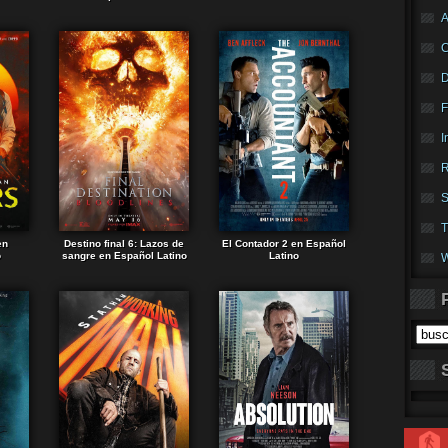
A
F
I
R
S
T
en
Destino final 6: Lazos de
El Contador 2 en Español
o
sangre en Español Latino
Latino
W