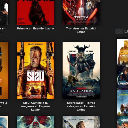
r en
Primate en Español Latino
Tron Ares en Español
U
o
Latino
dy’s 2
Sisu: Camino a la
Depredador: Tierras
no
venganza en Español
salvajes en Español
Latino
Latino