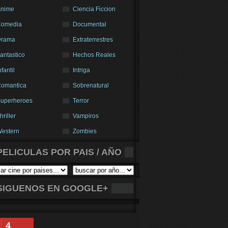
nime
Ciencia Ficcion
Comedia
Documental
Drama
Extraterrestres
antastico
Hechos Reales
nfantil
Intriga
omantica
Sobrenatural
uperheroes
Terror
hriller
Vampiros
estern
Zombies
PELICULAS POR PAIS / AÑO
SIGUENOS EN GOOGLE+
4