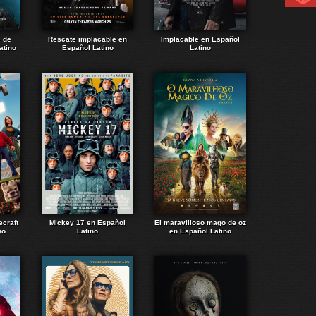
e de
Rescate implacable en
Implacable en Español
atino
Español Latino
Latino
ecraft
Mickey 17 en Español
El maravilloso mago de oz
no
Latino
en Español Latino