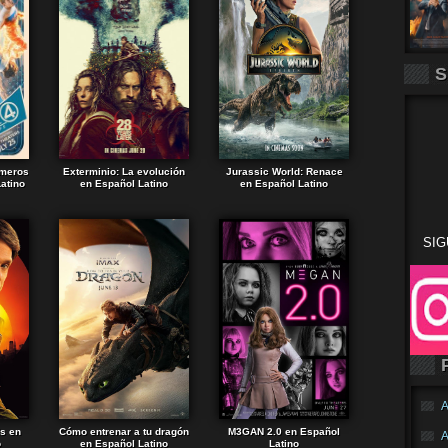
S
imeros
Exterminio: La evolución
Jurassic World: Renace
atino
en Español Latino
en Español Latino
SIG
A
ds en
Cómo entrenar a tu dragón
M3GAN 2.0 en Español
A
o
en Español Latino
Latino