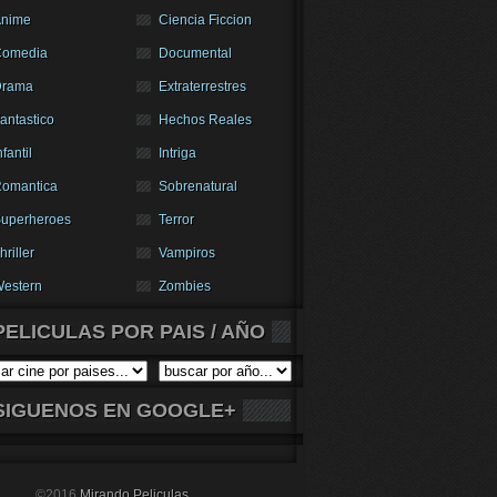
nime
Ciencia Ficcion
Comedia
Documental
Drama
Extraterrestres
antastico
Hechos Reales
nfantil
Intriga
omantica
Sobrenatural
uperheroes
Terror
hriller
Vampiros
estern
Zombies
PELICULAS POR PAIS / AÑO
SIGUENOS EN GOOGLE+
©2016
Mirando Peliculas