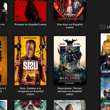
r en
Primate en Español Latino
Tron Ares en Español
U
o
Latino
dy’s 2
Sisu: Camino a la
Depredador: Tierras
no
venganza en Español
salvajes en Español
Latino
Latino