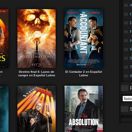
A
F
I
R
S
T
en
Destino final 6: Lazos de
El Contador 2 en Español
o
sangre en Español Latino
Latino
W