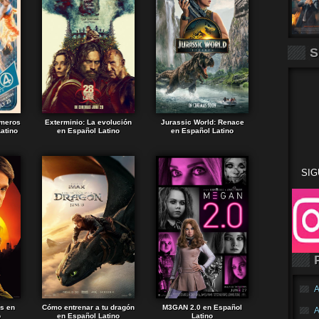
S
imeros
Exterminio: La evolución
Jurassic World: Renace
atino
en Español Latino
en Español Latino
SIG
A
ds en
Cómo entrenar a tu dragón
M3GAN 2.0 en Español
A
o
en Español Latino
Latino