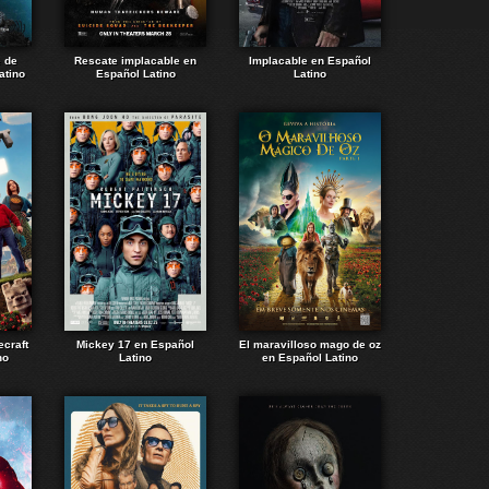
e de
Rescate implacable en
Implacable en Español
atino
Español Latino
Latino
ecraft
Mickey 17 en Español
El maravilloso mago de oz
no
Latino
en Español Latino