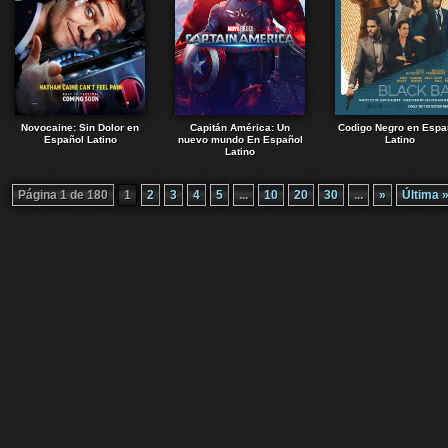
Novocaine: Sin Dolor en
Capitán América: Un
Codigo Negro en Espa
Español Latino
nuevo mundo En Español
Latino
Latino
Página 1 de 180
1
2
3
4
5
...
10
20
30
...
»
Última 