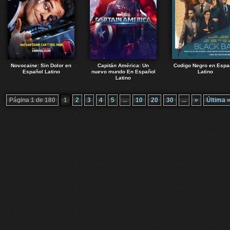
Novocaine: Sin Dolor en
Capitán América: Un
Codigo Negro en Espa
Español Latino
nuevo mundo En Español
Latino
Latino
Página 1 de 180
1
2
3
4
5
...
10
20
30
...
»
Última 