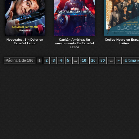
Novocaine: Sin Dolor en
Capitán América: Un
Codigo Negro en Espa
Español Latino
nuevo mundo En Español
Latino
Latino
Página 1 de 180
1
2
3
4
5
...
10
20
30
...
»
Última 