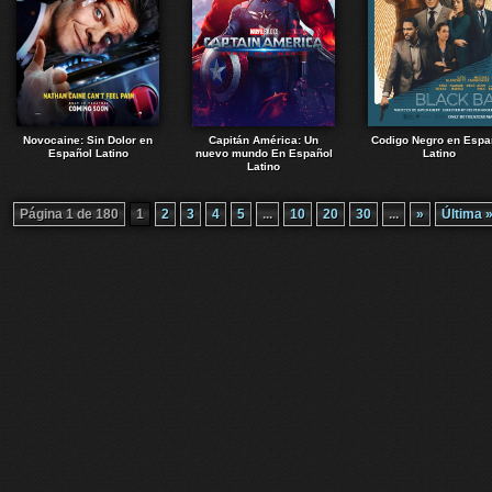
Novocaine: Sin Dolor en
Capitán América: Un
Codigo Negro en Espa
Español Latino
nuevo mundo En Español
Latino
Latino
Página 1 de 180
1
2
3
4
5
...
10
20
30
...
»
Última 