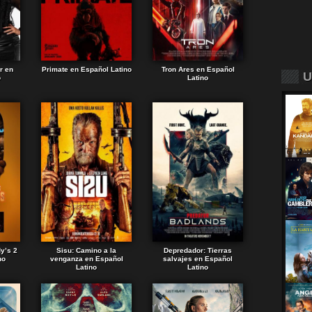
r en
Primate en Español Latino
Tron Ares en Español
U
o
Latino
dy’s 2
Sisu: Camino a la
Depredador: Tierras
no
venganza en Español
salvajes en Español
Latino
Latino