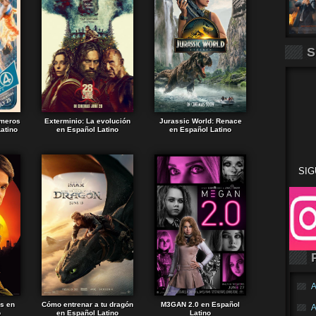
S
imeros
Exterminio: La evolución
Jurassic World: Renace
atino
en Español Latino
en Español Latino
SIG
A
ds en
Cómo entrenar a tu dragón
M3GAN 2.0 en Español
A
o
en Español Latino
Latino