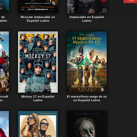
e de
Rescate implacable en
Implacable en Español
atino
Español Latino
Latino
ecraft
Mickey 17 en Español
El maravilloso mago de oz
no
Latino
en Español Latino