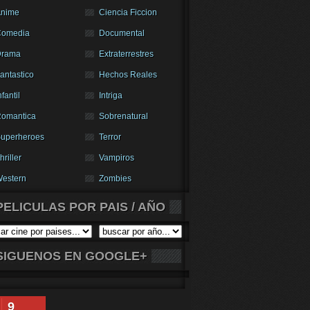
nime
Ciencia Ficcion
Comedia
Documental
Drama
Extraterrestres
antastico
Hechos Reales
nfantil
Intriga
omantica
Sobrenatural
uperheroes
Terror
hriller
Vampiros
estern
Zombies
PELICULAS POR PAIS / AÑO
SIGUENOS EN GOOGLE+
9