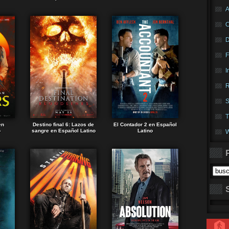
A
F
I
R
S
T
en
Destino final 6: Lazos de
El Contador 2 en Español
o
sangre en Español Latino
Latino
W