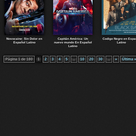
Novocaine: Sin Dolor en
Capitán América: Un
Codigo Negro en Espa
Español Latino
nuevo mundo En Español
Latino
Latino
Página 1 de 180
1
2
3
4
5
...
10
20
30
...
»
Última 