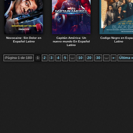
Novocaine: Sin Dolor en
Capitán América: Un
Codigo Negro en Espa
Español Latino
nuevo mundo En Español
Latino
Latino
Página 1 de 180
1
2
3
4
5
...
10
20
30
...
»
Última 