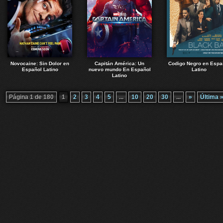
Novocaine: Sin Dolor en
Capitán América: Un
Codigo Negro en Espa
Español Latino
nuevo mundo En Español
Latino
Latino
Página 1 de 180
1
2
3
4
5
...
10
20
30
...
»
Última 