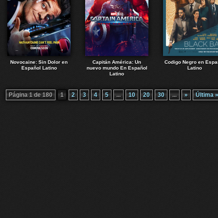
Novocaine: Sin Dolor en
Capitán América: Un
Codigo Negro en Espa
Español Latino
nuevo mundo En Español
Latino
Latino
Página 1 de 180
1
2
3
4
5
...
10
20
30
...
»
Última 