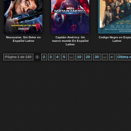
Novocaine: Sin Dolor en
Capitán América: Un
Codigo Negro en Espa
Español Latino
nuevo mundo En Español
Latino
Latino
Página 1 de 180
1
2
3
4
5
...
10
20
30
...
»
Última 