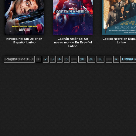
Novocaine: Sin Dolor en
Capitán América: Un
Codigo Negro en Espa
Español Latino
nuevo mundo En Español
Latino
Latino
Página 1 de 180
1
2
3
4
5
...
10
20
30
...
»
Última 