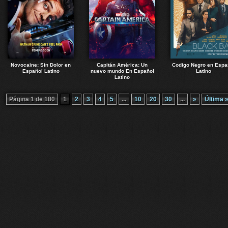
Novocaine: Sin Dolor en
Capitán América: Un
Codigo Negro en Espa
Español Latino
nuevo mundo En Español
Latino
Latino
Página 1 de 180
1
2
3
4
5
...
10
20
30
...
»
Última 