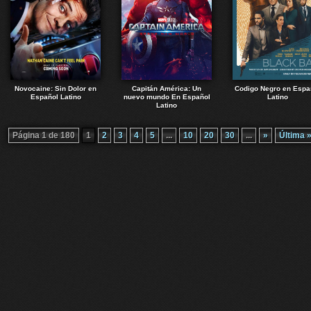
Novocaine: Sin Dolor en
Capitán América: Un
Codigo Negro en Espa
Español Latino
nuevo mundo En Español
Latino
Latino
Página 1 de 180
1
2
3
4
5
...
10
20
30
...
»
Última 