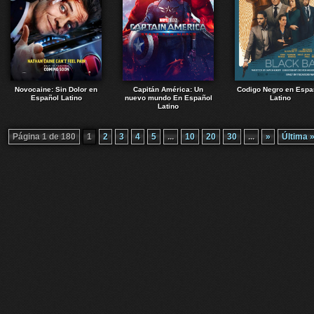
Novocaine: Sin Dolor en
Capitán América: Un
Codigo Negro en Espa
Español Latino
nuevo mundo En Español
Latino
Latino
Página 1 de 180
1
2
3
4
5
...
10
20
30
...
»
Última 