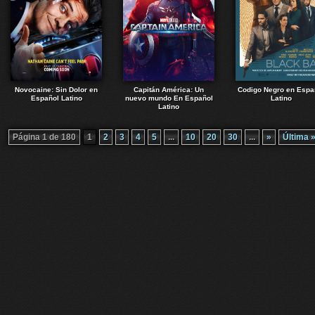
Novocaine: Sin Dolor en
Capitán América: Un
Codigo Negro en Espa
Español Latino
nuevo mundo En Español
Latino
Latino
Página 1 de 180
1
2
3
4
5
...
10
20
30
...
»
Última 